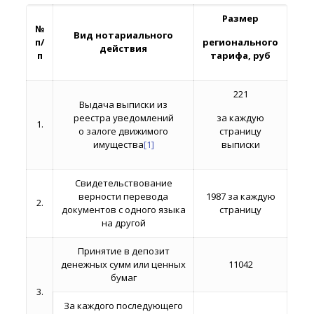
Размер
№
Вид нотариального
п/
регионального
действия
п
тарифа, руб
221
Выдача выписки из
реестра уведомлений
за каждую
1.
о залоге движимого
страницу
имущества
[1]
выписки
Свидетельствование
верности перевода
1987 за каждую
2.
документов с одного языка
страницу
на другой
Принятие в депозит
денежных сумм или ценных
11042
бумаг
3.
За каждого последующего